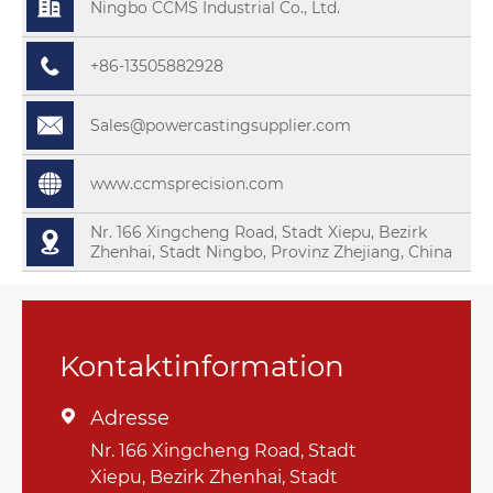
Ningbo CCMS Industrial Co., Ltd.
+86-13505882928
Sales@powercastingsupplier.com
www.ccmsprecision.com
Nr. 166 Xingcheng Road, Stadt Xiepu, Bezirk
Zhenhai, Stadt Ningbo, Provinz Zhejiang, China
Kontaktinformation
Adresse

Nr. 166 Xingcheng Road, Stadt
Xiepu, Bezirk Zhenhai, Stadt