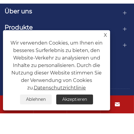
Über uns
Produkte
X
Kontaktiere uns
Wir verwenden Cookies, um Ihnen ein
besseres Surferlebnis zu bieten, den
Website-Verkehr zu analysieren und
FOLGEN SIE UNS
Inhalte zu personalisieren. Durch die
Nutzung dieser Website stimmen Sie
der Verwendung von Cookies
zu.
Datenschutzrichtlinie
Ablehnen
Akzeptieren
Copyright © 2026 Ningbo CCMS Industrial Co., Ltd. Alle




Rechte vorbehalten.
Links
Sitemap
RSS
XML
Datenschutzrichtlinie